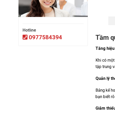
Hotline
Tầm qu
0977584394
Tăng hiệu
Khi có một 
tập trung v
Quản lý th
Bảng kế hoạ
bạn biết rõ
Giảm thiể