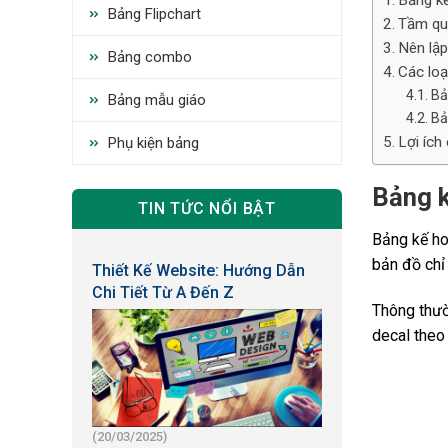
Bảng kế
Bảng Flipchart
Tầm qu
Nên lập
Bảng combo
Các loạ
Bả
Bảng mẫu giáo
Bả
Lợi ích
Phụ kiện bảng
Bảng k
TIN TỨC NỔI BẬT
Bảng kế ho
bản đồ chỉ
Thiết Kế Website: Hướng Dẫn
Chi Tiết Từ A Đến Z
Thông thườ
decal theo 
(20/03/2025)