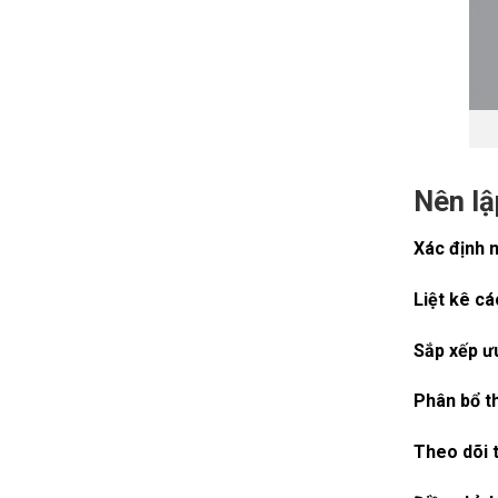
Nên lậ
Xác định 
Liệt kê cá
Sắp xếp ưu
Phân bổ th
Theo dõi t