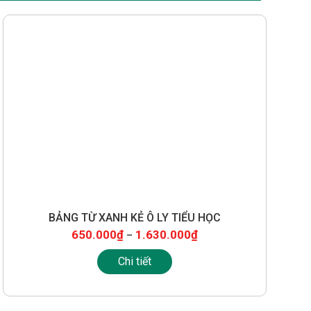
BẢNG TỪ XANH KẺ Ô LY TIỂU HỌC
800 x 1200
1000 x 1200
1200 x 1500
1200 x 1600
1200 x 1800
650.000
₫
1.630.000
₫
–
1200 x 2000
1200 x 2400
Chi tiết