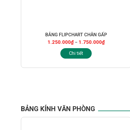
BẢNG FLIPCHART CHÂN GẤP
600 X 900
600 X 1000
700 X 1000
900 X 1200
1.250.000
₫
1.750.000
₫
–
Chi tiết
BẢNG KÍNH VĂN PHÒNG