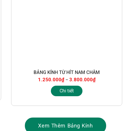
BẢNG KÍNH TỪ HÍT NAM CHÂM
800 X 1200
1000 X 1200
1200 X 1500
1200 X 1600
1200 X 1800
1.250.000
₫
3.800.000
₫
–
1200 X 2000
1200 X 2400
Chi tiết
Xem Thêm Bảng Kính