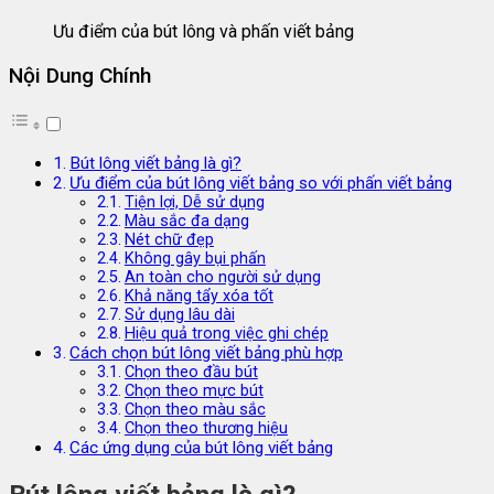
Ưu điểm của bút lông và phấn viết bảng
Nội Dung Chính
Bút lông viết bảng là gì?
Ưu điểm của bút lông viết bảng so với phấn viết bảng
Tiện lợi, Dễ sử dụng
Màu sắc đa dạng
Nét chữ đẹp
Không gây bụi phấn
An toàn cho người sử dụng
Khả năng tẩy xóa tốt
Sử dụng lâu dài
Hiệu quả trong việc ghi chép
Cách chọn bút lông viết bảng phù hợp
Chọn theo đầu bút
Chọn theo mực bút
Chọn theo màu sắc
Chọn theo thương hiệu
Các ứng dụng của bút lông viết bảng