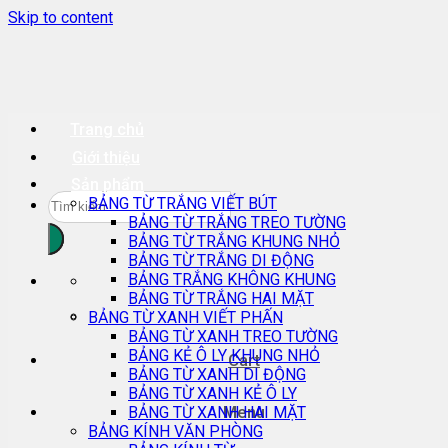
Skip to content
Trang chủ
Giới thiệu
Sản phẩm
BẢNG TỪ TRẮNG VIẾT BÚT
BẢNG TỪ TRẮNG TREO TƯỜNG
BẢNG TỪ TRẮNG KHUNG NHỎ
BẢNG TỪ TRẮNG DI ĐỘNG
BẢNG TRẮNG KHÔNG KHUNG
BẢNG TỪ TRẮNG HAI MẶT
BẢNG TỪ XANH VIẾT PHẤN
BẢNG TỪ XANH TREO TƯỜNG
BẢNG KẺ Ô LY KHUNG NHỎ
Cart
BẢNG TỪ XANH DI ĐỘNG
BẢNG TỪ XANH KẺ Ô LY
Menu
BẢNG TỪ XANH HAI MẶT
BẢNG KÍNH VĂN PHÒNG