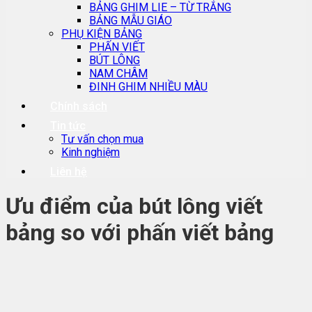
BẢNG GHIM LIE – TỪ TRẮNG
BẢNG MẪU GIÁO
PHỤ KIỆN BẢNG
PHẤN VIẾT
BÚT LÔNG
NAM CHÂM
ĐINH GHIM NHIỀU MÀU
Chính sách
Tin tức
Tư vấn chọn mua
Kinh nghiệm
Liên hệ
Ưu điểm của bút lông viết
bảng so với phấn viết bảng