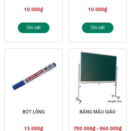
10.000
₫
10.000
₫
Chi tiết
Chi tiết
BÚT LÔNG
BẢNG MẪU GIÁO
15.000
₫
700.000
₫
860.000
₫
–