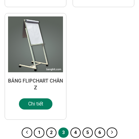
BẢNG FLIPCHART CHÂN
Z
Chi tiết
1
2
3
4
5
6